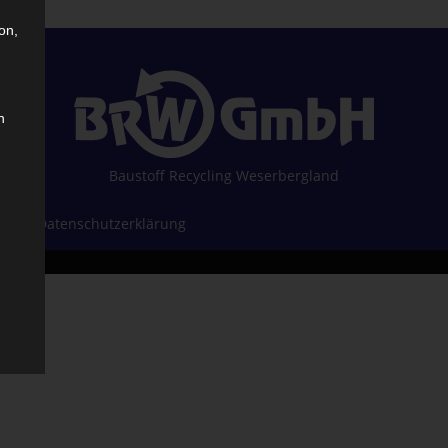
on,
n
Baustoff Recycling Weserbergland
sum
•
Datenschutzerklärung
GmbH