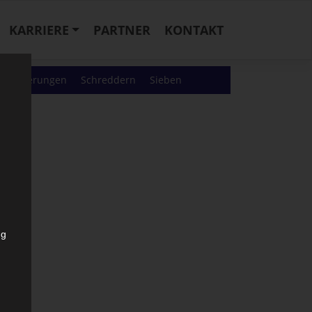
KARRIERE
PARTNER
KONTAKT
ffsanierungen
Schreddern
Sieben
rchiv
ng