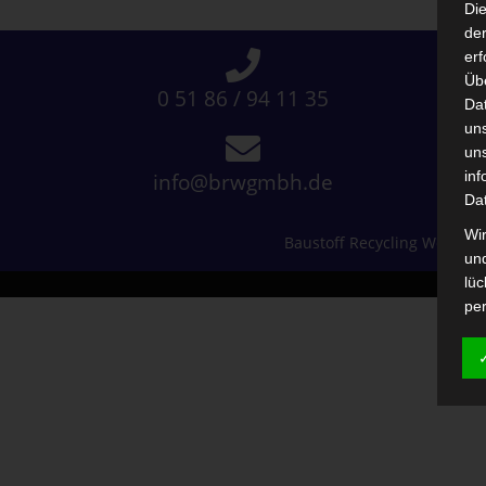
Di
der
erf
Üb
0 51 86 / 94 11 35
Da
un
un
inf
info@brwgmbh.de
Da
Wir
Baustoff Recycling Weser
un
lüc
© 2
pe
Int
auf
Aus
pe
tel
B