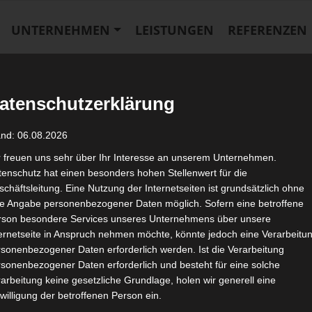
UNTERNEHMEN
LEISTUNGEN
REFERENZEN
rbeiten
Baugruben
Bodenbewegungen
Brechen
Schadsto
atenschutzerklärung
t 4-thumb
A
and: 06.08.2026
r freuen uns sehr über Ihr Interesse an unserem Unternehmen.
enschutz hat einen besonders hohen Stellenwert für die
chäftsleitung. Eine Nutzung der Internetseiten ist grundsätzlich ohne
de Angabe personenbezogener Daten möglich. Sofern eine betroffene
rson besondere Services unseres Unternehmens über unsere
ternetseite in Anspruch nehmen möchte, könnte jedoch eine Verarbeitu
sonenbezogener Daten erforderlich werden. Ist die Verarbeitung
sonenbezogener Daten erforderlich und besteht für eine solche
arbeitung keine gesetzliche Grundlage, holen wir generell eine
willigung der betroffenen Person ein.