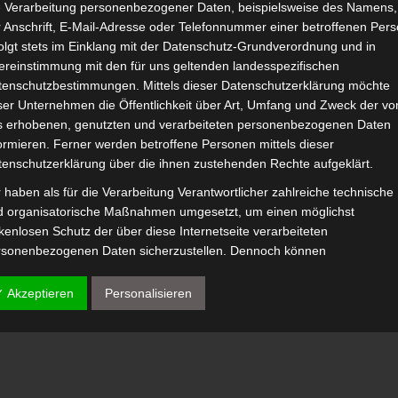
e Verarbeitung personenbezogener Daten, beispielsweise des Namens,
 Anschrift, E-Mail-Adresse oder Telefonnummer einer betroffenen Pers
olgt stets im Einklang mit der Datenschutz-Grundverordnung und in
ereinstimmung mit den für uns geltenden landesspezifischen
tenschutzbestimmungen. Mittels dieser Datenschutzerklärung möchte
- Ihre Ansprechpartner -
ser Unternehmen die Öffentlichkeit über Art, Umfang und Zweck der vo
Marco Müller und Silvia Müller
s erhobenen, genutzten und verarbeiteten personenbezogenen Daten
ormieren. Ferner werden betroffene Personen mittels dieser
tenschutzerklärung über die ihnen zustehenden Rechte aufgeklärt.
 haben als für die Verarbeitung Verantwortlicher zahlreiche technische
bergland GmbH
•
Lange Straße 13
•
31020 Salzhemmendorf
•
Impres
d organisatorische Maßnahmen umgesetzt, um einen möglichst
kenlosen Schutz der über diese Internetseite verarbeiteten
026
BRW GmbH
|
Theme by
Bootstrap-Theme für WordPress
and customized by
BRW 
rsonenbezogenen Daten sicherzustellen. Dennoch können
ernetbasierte Datenübertragungen grundsätzlich Sicherheitslücken
weisen, sodass ein absoluter Schutz nicht gewährleistet werden kann.
✓ Akzeptieren
Personalisieren
 diesem Grund steht es jeder betroffenen Person frei,
rsonenbezogene Daten auch auf alternativen Wegen, beispielsweise
efonisch, an uns zu übermitteln.
egriffsbestimmungen